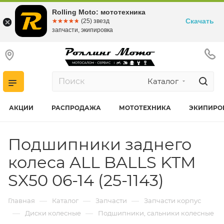
Rolling Moto: мототехника
Скачать
☆☆☆☆☆
★★★★★
(25) звезд
запчасти, экипировка
Каталог
АКЦИИ
РАСПРОДАЖА
МОТОТЕХНИКА
ЭКИПИРО
Подшипники заднего
колеса ALL BALLS KTM
SX50 06-14 (25-1143)
—
—
—
Главная
Каталог
Запчасти
Запчасти корпус
—
—
Диски колесные
Подшипники, сальники колесные