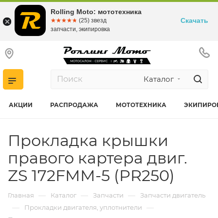
Rolling Moto: мототехника
Скачать
☆☆☆☆☆
★★★★★
(25) звезд
запчасти, экипировка
Каталог
АКЦИИ
РАСПРОДАЖА
МОТОТЕХНИКА
ЭКИПИРО
Прокладка крышки
правого картера двиг.
ZS 172FMM-5 (PR250)
—
—
—
Главная
Каталог
Запчасти
Запчасти двигатель
—
—
Прокладки двигателя, уплотнители