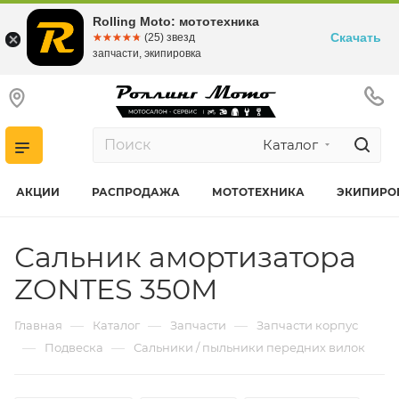
Rolling Moto: мототехника
Скачать
☆☆☆☆☆
★★★★★
(25) звезд
запчасти, экипировка
Каталог
АКЦИИ
РАСПРОДАЖА
МОТОТЕХНИКА
ЭКИПИРО
Сальник амортизатора
ZONTES 350M
—
—
—
Главная
Каталог
Запчасти
Запчасти корпус
—
—
Подвеска
Сальники / пыльники передних вилок