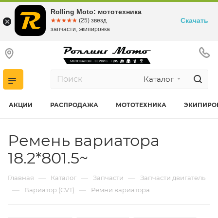
Rolling Moto: мототехника
Скачать
☆☆☆☆☆
★★★★★
(25) звезд
запчасти, экипировка
Каталог
АКЦИИ
РАСПРОДАЖА
МОТОТЕХНИКА
ЭКИПИРО
Ремень вариатора
18.2*801.5~
—
—
—
Главная
Каталог
Запчасти
Запчасти двигатель
—
—
Вариатор (CVT)
Ремни вариатора