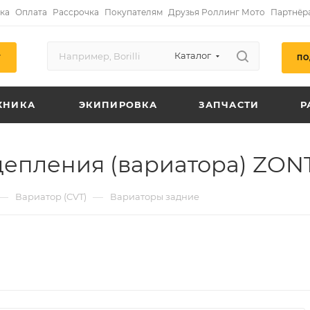
ка
Оплата
Рассрочка
Покупателям
Друзья Роллинг Мото
Партнёр
Каталог
ПО
Г
ХНИКА
ЭКИПИРОВКА
ЗАПЧАСТИ
Р
цепления (вариатора) ZON
—
—
Вариатор (CVT)
Вариаторы задние