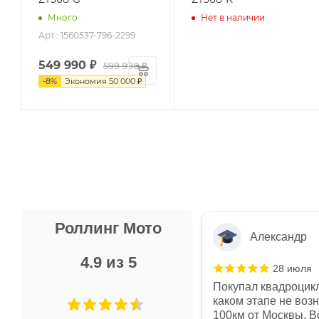
Много
Нет в наличии
Арт.: 1560537-796-2299
549 990
₽
599 990 ₽
-
8
%
Экономия
50 000 ₽
Роллинг Мото
Александр
4.9 из 5
28 июля
 в магазине чисто, цены везде
Покупал квадроцикл
огут. Не понравились условия
каком этапе не воз
предоплата и дают только на год)
100км от Москвы. Вс