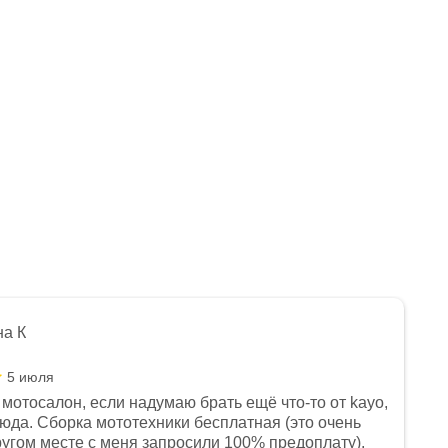
Нет в наличии
Много
Арт.: 1560537-796-2299
549 990
₽
599 990 ₽
-
8
%
Экономия
50 000 ₽
на К
5 июля
мотосалон, если надумаю брать ещё что-то от kayo,
сюда. Сборка мототехники бесплатная (это очень
другом месте с меня запросили 100% предоплату),