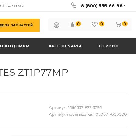
8 (800) 555-66-98
ам
Контакты
0
0
0
ДБОР ЗАПЧАСТЕЙ
АСХОДНИКИ
АКСЕССУАРЫ
СЕРВИС
TES ZT1P77MP
Артикул:
1560537-832-3595
Артикул поставщика:
1050671-005000