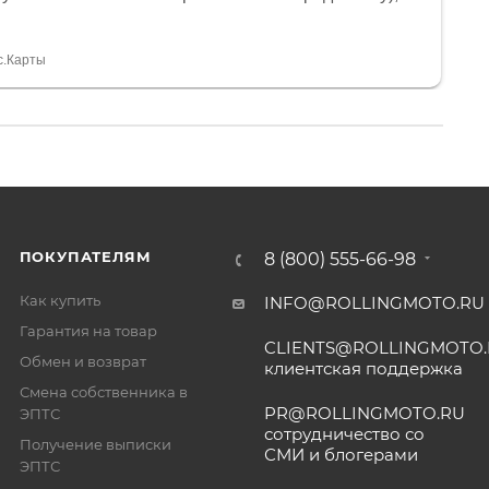
и документы выдали. Брала технику с ПТС, на учёт
а вообще без проблем. Менеджеру Юлии большое
тдельное, всегда на связи, очень детально всё
с.Карты
. 👍
ПОКУПАТЕЛЯМ
8 (800) 555-66-98
Как купить
INFO@ROLLINGMOTO.RU
Гарантия на товар
CLIENTS@ROLLINGMOTO
Обмен и возврат
клиентская поддержка
Смена собственника в
PR@ROLLINGMOTO.RU
ЭПТС
сотрудничество со
Получение выписки
СМИ и блогерами
ЭПТС