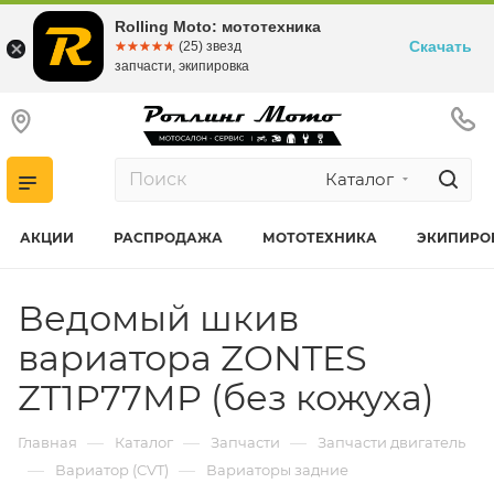
Rolling Moto: мототехника
Скачать
☆☆☆☆☆
★★★★★
(25) звезд
запчасти, экипировка
Каталог
АКЦИИ
РАСПРОДАЖА
МОТОТЕХНИКА
ЭКИПИРО
Ведомый шкив
вариатора ZONTES
ZT1P77MP (без кожуха)
—
—
—
Главная
Каталог
Запчасти
Запчасти двигатель
—
—
Вариатор (CVT)
Вариаторы задние