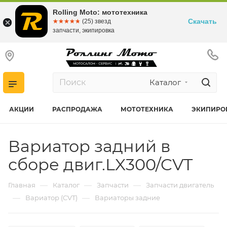
Rolling Moto: мототехника
Скачать
☆☆☆☆☆
★★★★★
(25) звезд
запчасти, экипировка
Каталог
АКЦИИ
РАСПРОДАЖА
МОТОТЕХНИКА
ЭКИПИРО
Вариатор задний в
сборе двиг.LX300/CVT
—
—
—
Главная
Каталог
Запчасти
Запчасти двигатель
—
—
Вариатор (CVT)
Вариаторы задние