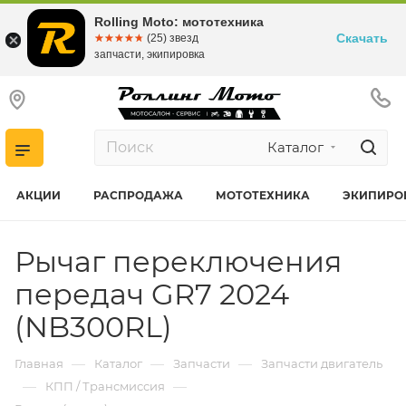
Rolling Moto: мототехника
Скачать
☆☆☆☆☆
★★★★★
(25) звезд
запчасти, экипировка
Каталог
АКЦИИ
РАСПРОДАЖА
МОТОТЕХНИКА
ЭКИПИРО
Рычаг переключения
передач GR7 2024
(NB300RL)
—
—
—
Главная
Каталог
Запчасти
Запчасти двигатель
—
—
КПП / Трансмиссия