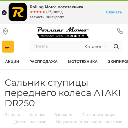
Rolling Moto: мототехника
Скачать
☆☆☆☆☆
★★★★★
(25) звезд
запчасти, экипировка
Каталог
АКЦИИ
РАСПРОДАЖА
МОТОТЕХНИКА
ЭКИПИРО
Сальник ступицы
переднего колеса ATAKI
DR250
—
—
—
Главная
Каталог
Запчасти
Запчасти корпус
—
—
Диски колесные
Подшипники, сальники колесные