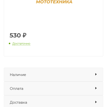
530
₽
Достаточно
Наличие
Наличие в мотосалонах Роллинг
Оплата
Мото
Доставка
Оплата