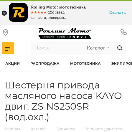
Rolling Moto: мототехника
Скачать
☆☆☆☆☆
★★★★★
(25) звезд
запчасти, экипировка
Каталог
АКЦИИ
РАСПРОДАЖА
МОТОТЕХНИКА
ЭКИПИРО
Шестерня привода
масляного насоса KAYO
двиг. ZS NS250SR
(вод.охл.)
—
—
—
Главная
Каталог
Запчасти
Запчасти двигатель