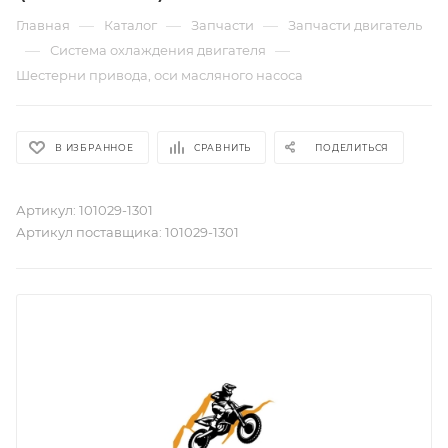
—
—
—
Главная
Каталог
Запчасти
Запчасти двигатель
—
—
Система охлаждения двигателя
Шестерни привода, оси масляного насоса
В ИЗБРАННОЕ
СРАВНИТЬ
ПОДЕЛИТЬСЯ
Артикул:
101029-1301
Артикул поставщика:
101029-1301