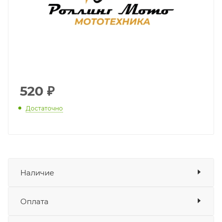
520
₽
Достаточно
Наличие
Наличие в мотосалонах Роллинг
Оплата
Мото