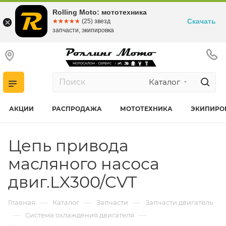
Rolling Moto: мототехника
Скачать
☆☆☆☆☆
★★★★★
(25) звезд
запчасти, экипировка
Каталог
АКЦИИ
РАСПРОДАЖА
МОТОТЕХНИКА
ЭКИПИРО
Цепь привода
масляного насоса
двиг.LX300/CVT
—
—
—
Главная
Каталог
Запчасти
Запчасти двигатель
—
—
Система охлаждения двигателя