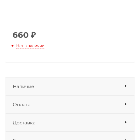
660
₽
Нет в наличии
Наличие
Оплата
Товара нет в наличии ни на одном из
складов
Доставка
Оплата
Банковские карты
да