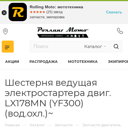
Rolling Moto: мототехника
Скачать
☆☆☆☆☆
★★★★★
(25) звезд
запчасти, экипировка
Каталог
АКЦИИ
РАСПРОДАЖА
МОТОТЕХНИКА
ЭКИПИРО
Шестерня ведущая
электростартера двиг.
LX178MN (YF300)
(вод.охл.)~
—
—
—
Главная
Каталог
Запчасти
Запчасти двигатель