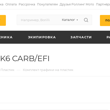
ка
Оплата
Рассрочка
Покупателям
Друзья Роллинг Мото
Партнёр
Каталог
ПО
Г
ХНИКА
ЭКИПИРОВКА
ЗАПЧАСТИ
Р
 K6 CARB/EFI
—
Пластик
Комплект графики на пластик