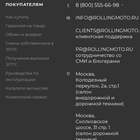
ПОКУПАТЕЛЯМ
8 (800) 555-66-98
Как купить
INFO@ROLLINGMOTO.RU
Гарантия на товар
CLIENTS@ROLLINGMOTO
Обмен и возврат
клиентская поддержка
Смена собственника в
PR@ROLLINGMOTO.RU
ЭПТС
сотрудничество со
Получение выписки
СМИ и блогерами
ЭПТС
Руководства по
Москва,
эксплуатации
Колодезный
переулок, 2а, стр.1
Каталоги запчастей
(салон
Клиентский сервис
внедорожной и
дорожной техники)
Москва,
Сколковское
шоссе, 31 стр. 1
(салон дорожной
техники)