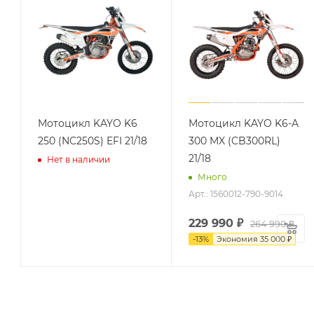
Мотоцикл KAYO K6
Мотоцикл KAYO K6-A
250 (NC250S) EFI 21/18
300 MX (CB300RL)
21/18
Нет в наличии
Много
Арт.: 1560012-790-9014
229 990
₽
264 990 ₽
-
13
%
Экономия
35 000 ₽