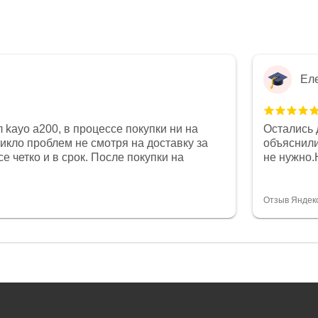
Ел
 kayo a200, в процессе покупки ни на
Остались 
никло проблем не смотря на доставку за
объяснили
е четко и в срок. После покупки на
не нужно.
был 0, при этом представители магазина
комфортна
связи и в итоге проблема была решена.
полностью
орит о небезразличии к клиенту после
огромное 
Отзыв Яндек
то на сегодняшний день редкость.
терпение