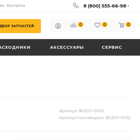
8 (800) 555-66-98
ам
Контакты
0
0
0
ДБОР ЗАПЧАСТЕЙ
АСХОДНИКИ
АКСЕССУАРЫ
СЕРВИС
Артикул:
802011-0052
Артикул поставщика:
802011-0052