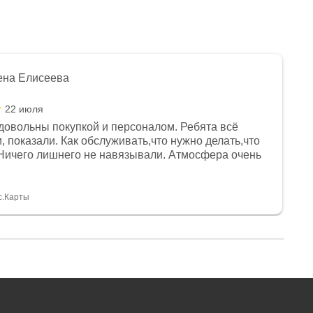
ена Елисеева
22 июля
довольны покупкой и персоналом. Ребята всё
, показали. Как обслуживать,что нужно делать,что
Ничего лишнего не навязывали. Атмосфера очень
я, помогли с доставкой. Сам аппарат так же
 устроил нас, нашли именно то, что хотел P. S
спасибо Дмитрию, за клиентоориентированность и
с.Карты