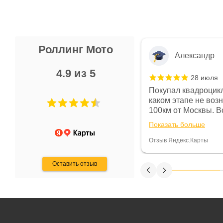
Роллинг Мото
Александр
4.9 из 5
28 июля
 в магазине чисто, цены везде
Покупал квадроцикл
огут. Не понравились условия
каком этапе не воз
предоплата и дают только на год)
100км от Москвы. Вс
ают что человек купит и
спидометре всегда 
Показать больше
некому.
постоянно были на 
Считаю, что это гов
Отзыв Яндекс.Карты
получения денег, ч
Оставить отзыв