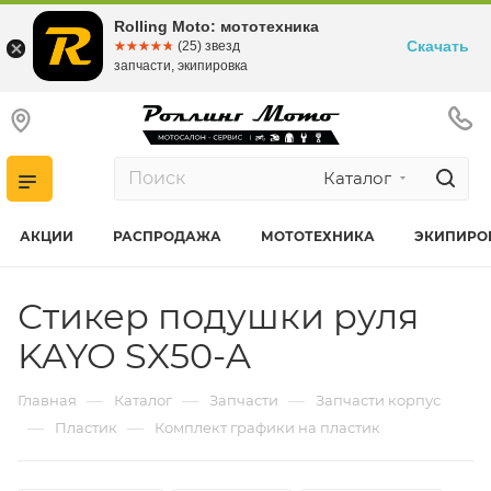
Rolling Moto: мототехника
Скачать
☆☆☆☆☆
★★★★★
(25) звезд
запчасти, экипировка
Каталог
АКЦИИ
РАСПРОДАЖА
МОТОТЕХНИКА
ЭКИПИРО
Стикер подушки руля
KAYO SX50-A
—
—
—
Главная
Каталог
Запчасти
Запчасти корпус
—
—
Пластик
Комплект графики на пластик