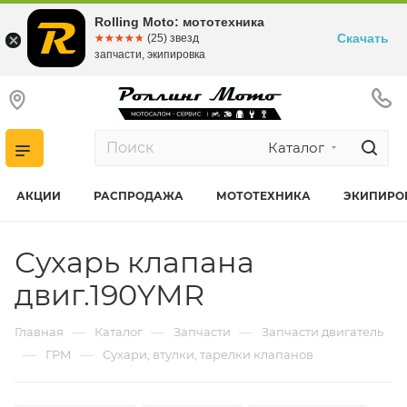
Rolling Moto: мототехника
Скачать
☆☆☆☆☆
★★★★★
(25) звезд
запчасти, экипировка
Каталог
АКЦИИ
РАСПРОДАЖА
МОТОТЕХНИКА
ЭКИПИРО
Сухарь клапана
двиг.190YMR
—
—
—
Главная
Каталог
Запчасти
Запчасти двигатель
—
—
ГРМ
Сухари, втулки, тарелки клапанов