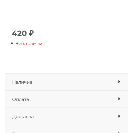
420
₽
Нет в наличии
Наличие
Оплата
Товара нет в наличии ни на одном из
складов
Доставка
Оплата
Банковские карты
да