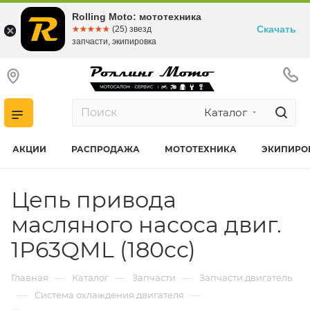
Rolling Moto: мототехника
Скачать
☆☆☆☆☆
★★★★★
(25) звезд
запчасти, экипировка
Каталог
АКЦИИ
РАСПРОДАЖА
МОТОТЕХНИКА
ЭКИПИРО
Цепь привода
масляного насоса двиг.
1P63QML (180cc)
—
—
—
Главная
Каталог
Запчасти
Запчасти двигатель
—
—
Система охлаждения двигателя