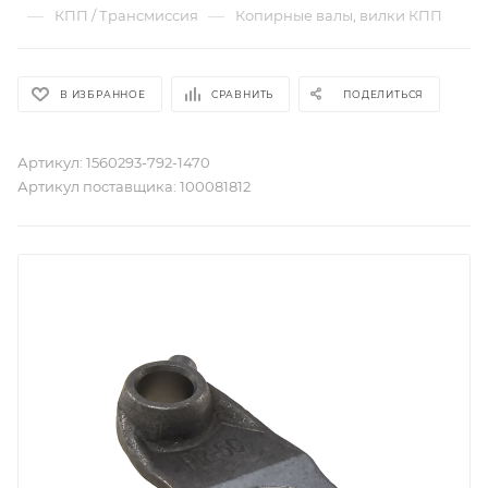
—
—
КПП / Трансмиссия
Копирные валы, вилки КПП
В ИЗБРАННОЕ
СРАВНИТЬ
ПОДЕЛИТЬСЯ
Артикул:
1560293-792-1470
Артикул поставщика:
100081812