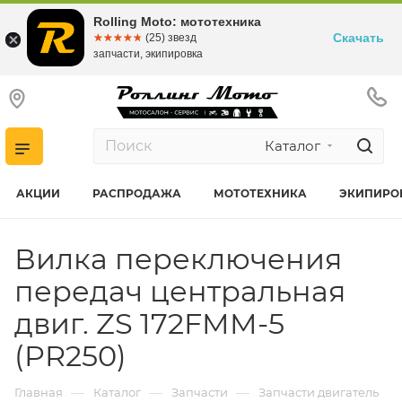
Rolling Moto: мототехника
Скачать
☆☆☆☆☆
★★★★★
(25) звезд
запчасти, экипировка
Каталог
АКЦИИ
РАСПРОДАЖА
МОТОТЕХНИКА
ЭКИПИРО
Вилка переключения
передач центральная
двиг. ZS 172FMM-5
(PR250)
—
—
—
Главная
Каталог
Запчасти
Запчасти двигатель