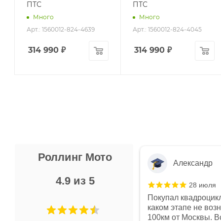
ПТС
ПТС
Много
Много
Арт.: 1560012-824-4639
Арт.: 1560012-824-4045
314 990
₽
314 990
₽
Роллинг Мото
Александр
4.9 из 5
28 июля
 в магазине чисто, цены везде
Покупал квадроцикл
огут. Не понравились условия
каком этапе не воз
предоплата и дают только на год)
100км от Москвы. Вс