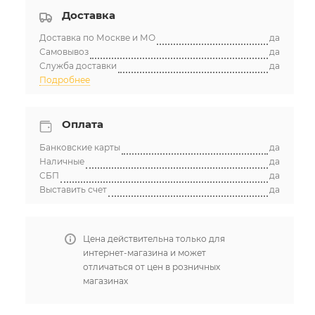
Доставка
Доставка по Москве и МО
да
Самовывоз
да
Служба доставки
да
Подробнее
Оплата
Банковские карты
да
Наличные
да
СБП
да
Выставить счет
да
Цена действительна только для
интернет-магазина и может
отличаться от цен в розничных
магазинах