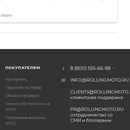
и документы выдали. Брала технику с ПТС, на учёт
а вообще без проблем. Менеджеру Юлии большое
тдельное, всегда на связи, очень детально всё
с.Карты
. 👍
ПОКУПАТЕЛЯМ
8 (800) 555-66-98
Как купить
INFO@ROLLINGMOTO.RU
Гарантия на товар
CLIENTS@ROLLINGMOTO
Обмен и возврат
клиентская поддержка
Смена собственника в
PR@ROLLINGMOTO.RU
ЭПТС
сотрудничество со
Получение выписки
СМИ и блогерами
ЭПТС