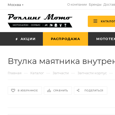
Москва
О компании
Бренды
Достав
КАТАЛО
АКЦИИ
РАСПРОДАЖА
МОТОТЕ
Втулка маятника внутрен
—
—
—
—
Главная
Каталог
Запчасти
Запчасти корпус
В ИЗБРАННОЕ
СРАВНИТЬ
ПОДЕЛИТЬСЯ