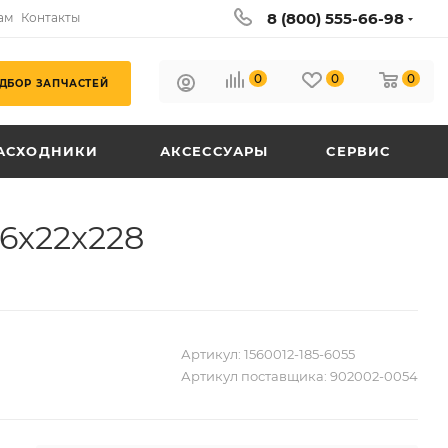
8 (800) 555-66-98
ам
Контакты
0
0
0
ДБОР ЗАПЧАСТЕЙ
АСХОДНИКИ
АКСЕССУАРЫ
СЕРВИС
6х22х228
Артикул:
1560012-185-6055
Артикул поставщика:
902002-0054