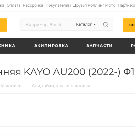
ка
Оплата
Рассрочка
Покупателям
Друзья Роллинг Мото
Партнёр
Каталог
ПО
Г
ХНИКА
ЭКИПИРОВКА
ЗАПЧАСТИ
Р
няя KAYO AU200 (2022-) Φ1
—
Маятники
Оси, гайки, втулки маятника