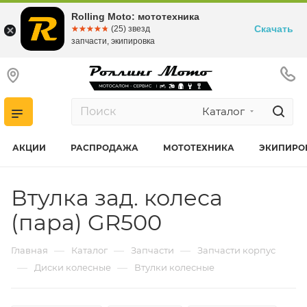
Rolling Moto: мототехника
Скачать
☆☆☆☆☆
★★★★★
(25) звезд
запчасти, экипировка
Каталог
АКЦИИ
РАСПРОДАЖА
МОТОТЕХНИКА
ЭКИПИРО
Втулка зад. колеса
(пара) GR500
—
—
—
Главная
Каталог
Запчасти
Запчасти корпус
—
—
Диски колесные
Втулки колесные