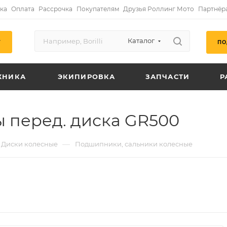
ка
Оплата
Рассрочка
Покупателям
Друзья Роллинг Мото
Партнёр
Каталог
ПО
Г
ХНИКА
ЭКИПИРОВКА
ЗАПЧАСТИ
Р
ы перед. диска GR500
—
Диски колесные
Подшипники, сальники колесные