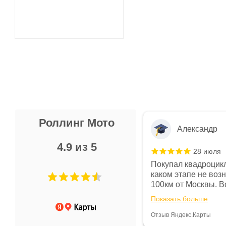
Роллинг Мото
Александр
4.9 из 5
28 июля
 в магазине чисто, цены везде
Покупал квадроцикл
огут. Не понравились условия
каком этапе не воз
предоплата и дают только на год)
100км от Москвы. Вс
ают что человек купит и
спидометре всегда 
Показать больше
некому.
постоянно были на 
Считаю, что это гов
Отзыв Яндекс.Карты
получения денег, ч