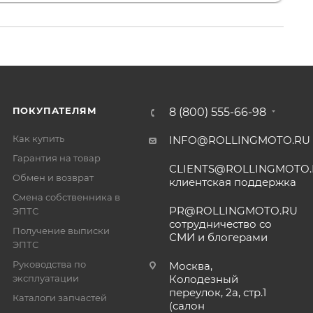
ПОКУПАТЕЛЯМ
8 (800) 555-66-98
Как купить
INFO@ROLLINGMOTO.RU
Гарантия на товар
CLIENTS@ROLLINGMOTO
Обмен и возврат
клиентская поддержка
Смена собственника в
PR@ROLLINGMOTO.RU
ЭПТС
сотрудничество со
Получение выписки
СМИ и блогерами
ЭПТС
Руководства по
Москва,
эксплуатации
Колодезный
переулок, 2а, стр.1
Каталоги запчастей
(салон