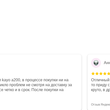
Ан
 kayo a200, в процессе покупки ни на
Отличный 
никло проблем не смотря на доставку за
то приду 
е четко и в срок. После покупки на
круто, в 
был 0, при этом представители магазина
все чеки 
связи и в итоге проблема была решена.
поставил
орит о небезразличии к клиенту после
спасибо о
Отзыв Яндек
то на сегодняшний день редкость.
объясняют