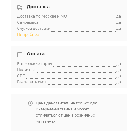
Доставка
массив Пашковский, Крылатая ул., 11
Доставка по Москве и МО
да
Самовывоз
да
Служба доставки
да
Подробнее
Оплата
Банковские карты
да
Наличные
да
СБП
да
Выставить счет
да
Цена действительна только для
интернет-магазина и может
отличаться от цен в розничных
магазинах