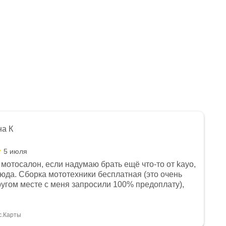
на К
5 июля
мотосалон, если надумаю брать ещё что-то от kayo,
сюда. Сборка мототехники бесплатная (это очень
другом месте с меня запросили 100% предоплату),
и документы выдали. Брала технику с ПТС, на учёт
а вообще без проблем. Менеджеру Юлии большое
тдельное, всегда на связи, очень детально всё
с.Карты
. 👍