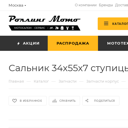
Москва
О компании
Бренды
Достав
КАТАЛО
АКЦИИ
РАСПРОДАЖА
МОТОТЕ
Сальник 34х55х7 ступиц
—
—
—
—
Главная
Каталог
Запчасти
Запчасти корпус
В ИЗБРАННОЕ
СРАВНИТЬ
ПОДЕЛИТЬСЯ