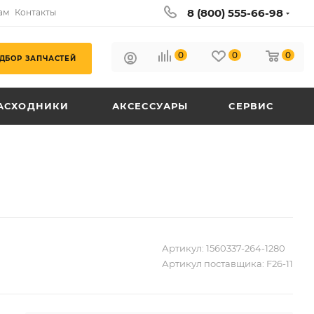
8 (800) 555-66-98
ам
Контакты
0
0
0
ДБОР ЗАПЧАСТЕЙ
АСХОДНИКИ
АКСЕССУАРЫ
СЕРВИС
Артикул:
1560337-264-1280
Артикул поставщика:
F26-11