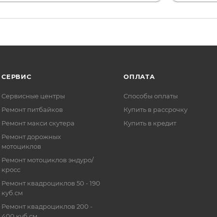
СЕРВИС
ОПЛАТА
Сервисные центры
Способы оплаты
Ремонт питбайков
Купить в рассрочку
Ремонт макси скутера
Купить в кредит
Ремонт дорожных
мотоциклов
Ремонт мотоциклов эндуро/
кросс
Ремонт квадроциклов 50 - 190
куб.см
Ремонт квадроциклов 200 -
400 куб.см