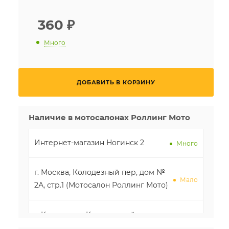
360
₽
Много
ДОБАВИТЬ В КОРЗИНУ
Наличие в мотосалонах Роллинг Мото
Интернет-магазин Ногинск 2
Много
г. Москва, Колодезный пер, дом №
Мало
2А, стр.1 (Мотосалон Роллинг Мото)
г. Краснодар, Карасунский
внутригородской округ, жилой
Мало