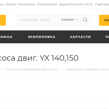
ка
Оплата
Рассрочка
Покупателям
Друзья Роллинг Мото
Партнёр
Каталог
ПО
Г
ХНИКА
ЭКИПИРОВКА
ЗАПЧАСТИ
Р
са двиг. YX 140,150
—
—
Система охлаждения двигателя
Шестерни привода, оси м