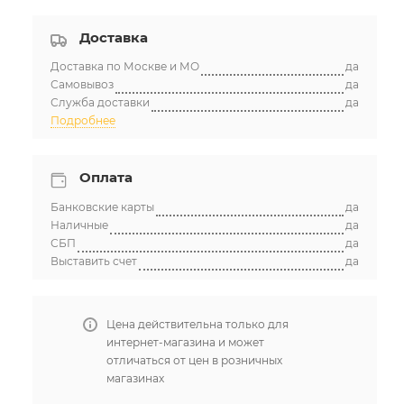
Доставка
Доставка по Москве и МО
да
Самовывоз
да
Служба доставки
да
Подробнее
Оплата
Банковские карты
да
Наличные
да
СБП
да
Выставить счет
да
Цена действительна только для
интернет-магазина и может
отличаться от цен в розничных
магазинах