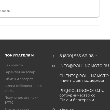
и документы выдали. Брала технику с ПТС, на учёт
а вообще без проблем. Менеджеру Юлии большое
тдельное, всегда на связи, очень детально всё
с.Карты
. 👍
ПОКУПАТЕЛЯМ
8 (800) 555-66-98
Как купить
INFO@ROLLINGMOTO.RU
Гарантия на товар
CLIENTS@ROLLINGMOTO
Обмен и возврат
клиентская поддержка
Смена собственника в
PR@ROLLINGMOTO.RU
ЭПТС
сотрудничество со
Получение выписки
СМИ и блогерами
ЭПТС
Руководства по
Москва,