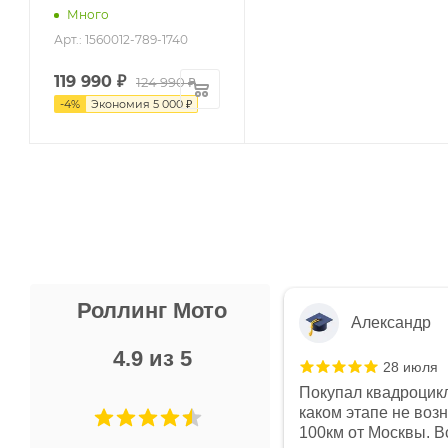
Много
Арт.: 1560012-789-1740
119 990
₽
124 990 ₽
-
4
%
Экономия
5 000 ₽
Роллинг Мото
Александр
4.9 из 5
28 июля
 в магазине чисто, цены везде
Покупал квадроцикл
огут. Не понравились условия
каком этапе не воз
предоплата и дают только на год)
100км от Москвы. Вс