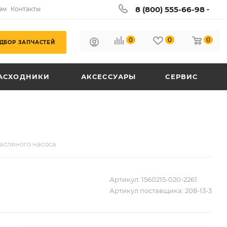
8 (800) 555-66-98
ам
Контакты
0
0
0
ДБОР ЗАПЧАСТЕЙ
АСХОДНИКИ
АКСЕССУАРЫ
СЕРВИС
асляного насоса
Артикул:
1560215-020-2261
Артикул поставщика:
208-13-3