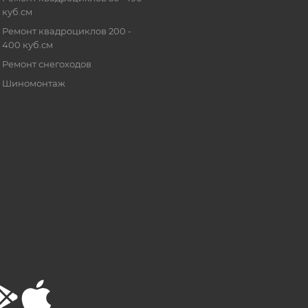
куб.см
Ремонт квадроциклов 200 -
400 куб.см
Ремонт снегоходов
Шиномонтаж