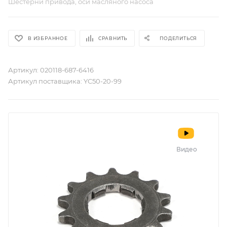
Шестерни привода, оси масляного насоса
В ИЗБРАННОЕ
СРАВНИТЬ
ПОДЕЛИТЬСЯ
Артикул:
020118-687-6416
Артикул поставщика:
YC50-20-99
Видео