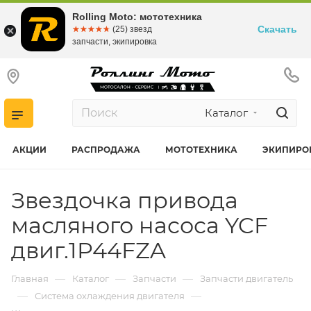
Rolling Moto: мототехника
Скачать
☆☆☆☆☆
★★★★★
(25) звезд
запчасти, экипировка
Каталог
АКЦИИ
РАСПРОДАЖА
МОТОТЕХНИКА
ЭКИПИРО
Звездочка привода
масляного насоса YCF
двиг.1P44FZA
—
—
—
Главная
Каталог
Запчасти
Запчасти двигатель
—
—
Система охлаждения двигателя