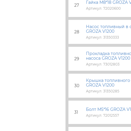
Гайка M8*18 GROZA 
27
Артикул: 72020600
Насос топливный в 
GROZA V1200
28
Артикул: 31350333
Прокладка топливн
насоса GROZA V1200
29
Артикул: 73012803
Крышка топливного 
GROZA V1200
30
Артикул: 31350285
Болт M5*16 GROZA V
31
Артикул: 72012557