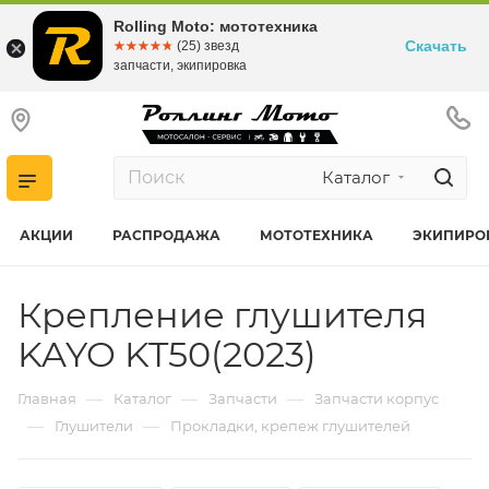
Rolling Moto: мототехника
Скачать
☆☆☆☆☆
★★★★★
(25) звезд
запчасти, экипировка
Каталог
АКЦИИ
РАСПРОДАЖА
МОТОТЕХНИКА
ЭКИПИРО
Крепление глушителя
KAYO KT50(2023)
—
—
—
Главная
Каталог
Запчасти
Запчасти корпус
—
—
Глушители
Прокладки, крепеж глушителей