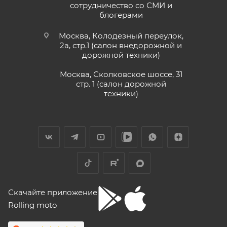
консультируют, спасибо Матвею, на связи
раньше;
сотрудничество со СМИ и
онлайн. Заказали нулевое ТО, доставка
блогерами
Показать больше
• Модели
ATAKI Batllo, Crosser, Carrera, Week9
– 12
быстрая, салон рекомендую.
(двенадцать) месяцев или пробег 3000 (три
Отзыв Яндекс.Карты
Москва, Колодезный переулок,
тысячи) км, в зависимости от того, какое из
2а, стр.1 (салон внедорожной и
дорожной техники)
событий наступит раньше.
Vika Lovika
Москва, Сколковское шоссе, 31
Для осуществления гарантийного
стр. 1 (салон дорожной
9 июня
техники)
обслуживания при розничной покупке
техники
Хорошее пространство. Если один
в салоне-магазине Покупателю надо прибыть с
специалист отходит, сразу подхватывает
СЕРВИСНОЙ КНИЖКОЙ (РУКОВОДСТВОМ ПО
другой.
ЭКСПЛУАТАЦИИ), с транспортным средством (ТС)
к Продавцу, либо в авторизованный сервисный
Отзыв Яндекс.Карты
центр, уполномоченный выполнять гарантийное
обслуживание приобретенного ТС.
Рекомендуется предварительно согласовать с
Yngvar Heidelmann
Скачайте приложение
представителем Продавца вопросы по
Rolling moto
гарантийному обслуживанию (ремонту, замене).
12 мая
Купил машину 2025 года, движок 172FMM-