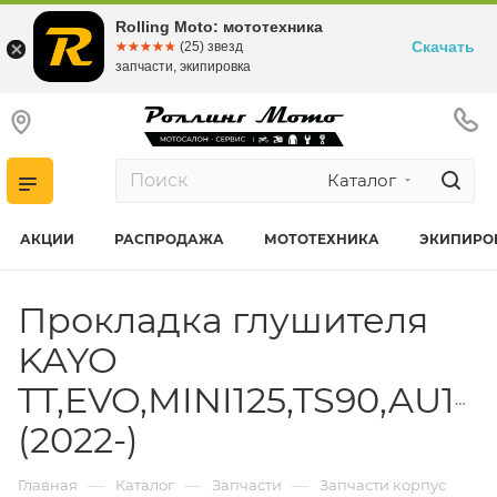
Rolling Moto: мототехника
Скачать
☆☆☆☆☆
★★★★★
(25) звезд
запчасти, экипировка
Каталог
АКЦИИ
РАСПРОДАЖА
МОТОТЕХНИКА
ЭКИПИРО
Прокладка глушителя
KAYO
TT,EVO,MINI125,TS90,AU150
(2022-)
—
—
—
Главная
Каталог
Запчасти
Запчасти корпус