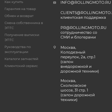
Как купить
INFO@ROLLINGMOTO.RU
Гарантия на товар
CLIENTS@ROLLINGMOTO
Обмен и возврат
клиентская поддержка
Смена собственника в
PR@ROLLINGMOTO.RU
ЭПТС
сотрудничество со
Получение выписки
СМИ и блогерами
ЭПТС
Руководства по
Москва,
эксплуатации
Колодезный
переулок, 2а, стр.1
Каталоги запчастей
(салон
Клиентский сервис
внедорожной и
дорожной техники)
Москва,
Сколковское
шоссе, 31 стр. 1
(салон дорожной
техники)