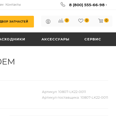
8 (800) 555-66-98
ам
Контакты
0
0
0
ДБОР ЗАПЧАСТЕЙ
АСХОДНИКИ
АКСЕССУАРЫ
СЕРВИС
40EM
Артикул:
10807-LK22-0011
Артикул поставщика:
10807-LK22-0011