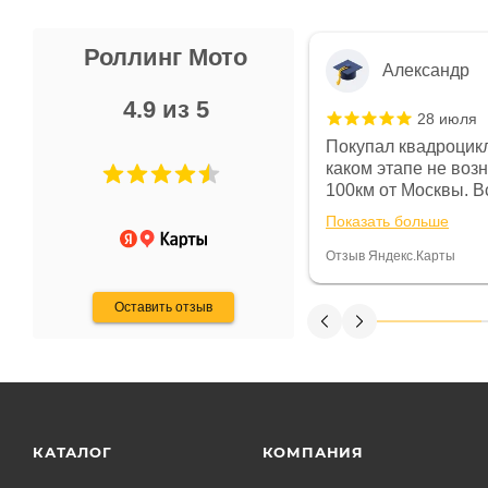
Роллинг Мото
Александр
4.9 из 5
28 июля
 в магазине чисто, цены везде
Покупал квадроцикл
огут. Не понравились условия
каком этапе не воз
предоплата и дают только на год)
100км от Москвы. Вс
ают что человек купит и
спидометре всегда 
Показать больше
некому.
постоянно были на 
Считаю, что это гов
Отзыв Яндекс.Карты
получения денег, ч
Оставить отзыв
КАТАЛОГ
КОМПАНИЯ