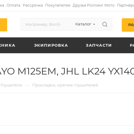
ка
Оплата
Рассрочка
Покупателям
Друзья Роллинг Мото
Партнёр
Каталог
ПО
Г
ХНИКА
ЭКИПИРОВКА
ЗАПЧАСТИ
Р
YO M125EM, JHL LK24 YX1
—
Глушители
Прокладки, крепеж глушителей