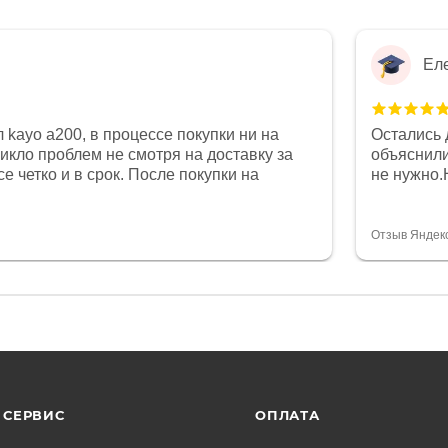
Ел
 kayo a200, в процессе покупки ни на
Остались 
никло проблем не смотря на доставку за
объяснили
е четко и в срок. После покупки на
не нужно.
был 0, при этом представители магазина
комфортна
связи и в итоге проблема была решена.
полностью
орит о небезразличии к клиенту после
огромное 
Отзыв Яндек
то на сегодняшний день редкость.
терпение
СЕРВИС
ОПЛАТА