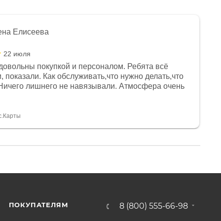
ена Елисеева
22 июля
довольны покупкой и персоналом. Ребята всё
, показали. Как обслуживать,что нужно делать,что
Ничего лишнего не навязывали. Атмосфера очень
я, помогли с доставкой. Сам аппарат так же
 устроил нас, нашли именно то, что хотел P. S
спасибо Дмитрию, за клиентоориентированность и
с.Карты
ПОКУПАТЕЛЯМ
8 (800) 555-66-98