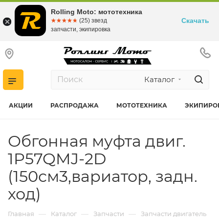
Rolling Moto: мототехника
Скачать
☆☆☆☆☆
★★★★★
(25) звезд
запчасти, экипировка
Каталог
АКЦИИ
РАСПРОДАЖА
МОТОТЕХНИКА
ЭКИПИРО
Обгонная муфта двиг.
1P57QMJ-2D
(150см3,вариатор, задн.
ход)
—
—
—
Главная
Каталог
Запчасти
Запчасти двигатель