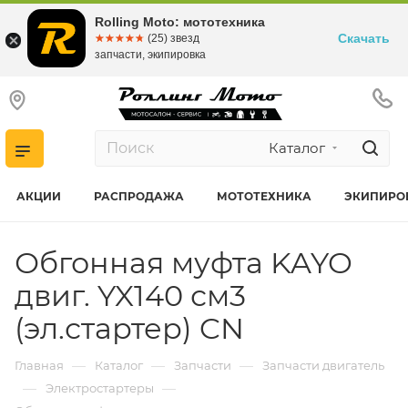
Rolling Moto: мототехника
Скачать
☆☆☆☆☆
★★★★★
(25) звезд
запчасти, экипировка
Каталог
АКЦИИ
РАСПРОДАЖА
МОТОТЕХНИКА
ЭКИПИРО
Обгонная муфта KAYO
двиг. YX140 см3
(эл.стартер) CN
—
—
—
Главная
Каталог
Запчасти
Запчасти двигатель
—
—
Электростартеры