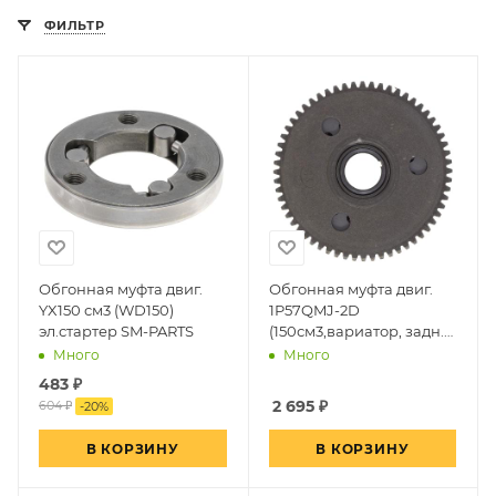
ФИЛЬТР
Обгонная муфта двиг.
Обгонная муфта двиг.
YX150 см3 (WD150)
1P57QMJ-2D
эл.стартер SM-PARTS
(150см3,вариатор, задн.
ход)~
Много
Много
483
₽
2 695
₽
604 ₽
-
20
%
В КОРЗИНУ
В КОРЗИНУ