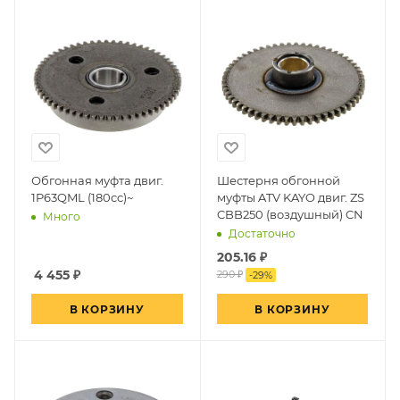
Обгонная муфта двиг.
Шестерня обгонной
1P63QML (180cc)~
муфты ATV KAYO двиг. ZS
CBB250 (воздушный) CN
Много
Достаточно
205.16
₽
4 455
₽
290 ₽
-
29
%
В КОРЗИНУ
В КОРЗИНУ