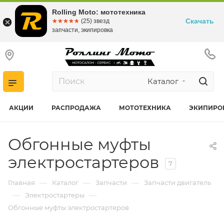
Rolling Moto: мототехника
Скачать
☆☆☆☆☆
★★★★★
(25) звезд
запчасти, экипировка
Каталог
АКЦИИ
РАСПРОДАЖА
МОТОТЕХНИКА
ЭКИПИРО
Обгонные муфты
электростартеров
7
—
—
—
Главная
Каталог
Запчасти
Запчасти двигатель
—
—
Электростартеры
Обгонные муфты электростартеров