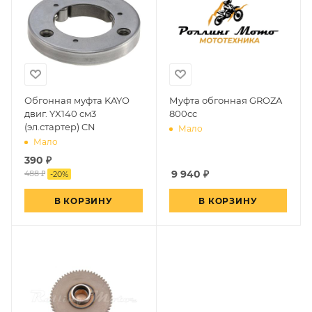
Обгонная муфта KAYO
Муфта обгонная GROZA
двиг. YX140 см3
800cc
(эл.стартер) CN
Мало
Мало
390
₽
9 940
₽
488 ₽
-
20
%
В КОРЗИНУ
В КОРЗИНУ