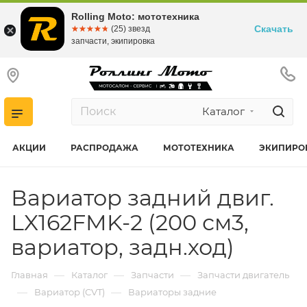
Rolling Moto: мототехника
Скачать
☆☆☆☆☆
★★★★★
(25) звезд
запчасти, экипировка
Каталог
АКЦИИ
РАСПРОДАЖА
МОТОТЕХНИКА
ЭКИПИРО
Вариатор задний двиг.
LX162FMK-2 (200 см3,
вариатор, задн.ход)
—
—
—
Главная
Каталог
Запчасти
Запчасти двигатель
—
—
Вариатор (CVT)
Вариаторы задние