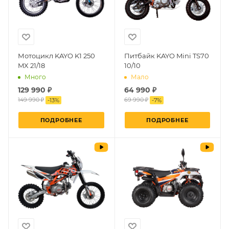
Мотоцикл KAYO K1 250
Питбайк KAYO Mini TS70
MX 21/18
10/10
Много
Мало
129 990 ₽
64 990 ₽
149 990 ₽
69 990 ₽
-
13
%
-
7
%
ПОДРОБНЕЕ
ПОДРОБНЕЕ