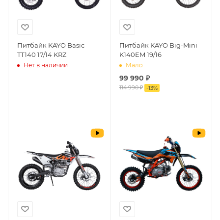
Питбайк KAYO Basic
Питбайк KAYO Big-Mini
TT140 17/14 KRZ
K140EM 19/16
Нет в наличии
Мало
99 990
₽
114 990 ₽
-
13
%