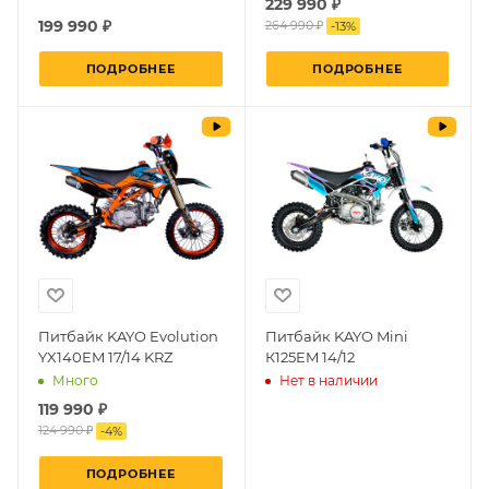
229 990 ₽
199 990 ₽
264 990 ₽
-
13
%
ПОДРОБНЕЕ
ПОДРОБНЕЕ
Питбайк KAYO Evolution
Питбайк KAYO Mini
YX140EM 17/14 KRZ
К125EM 14/12
Нет в наличии
Много
119 990 ₽
124 990 ₽
-
4
%
ПОДРОБНЕЕ