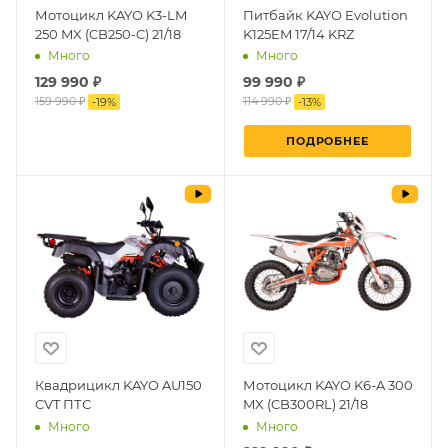
Мотоцикл KAYO K3-LM
Питбайк KAYO Evolution
250 MX (CB250-C) 21/18
K125EM 17/14 KRZ
Много
Много
129 990
₽
99 990 ₽
159 990 ₽
114 990 ₽
-
19
%
-
13
%
ПОДРОБНЕЕ
Квадрицикл KAYO AU150
Мотоцикл KAYO K6-A 300
CVT ПТС
MX (CB300RL) 21/18
Много
Много