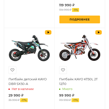
119 990 ₽
134 990 ₽
-
11
%
ПОДРОБНЕЕ
Питбайк детский KAYO
Питбайк KAYO KT50L 2T
DBR SX50-A
12/10
Нет в наличии
Много
29 990
₽
99 990
₽
35 990 ₽
119 990 ₽
-
17
%
-
17
%