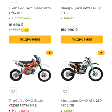
Питбайк KAYO Basic K125
Квадрицикл KAYO AU125
17/14 KRZ
ПТС
Достаточно
Много
81 990 ₽
154 990 ₽
94 990 ₽
-
14
%
ПОДРОБНЕЕ
ПОДРОБНЕЕ
Питбайк KAYO Basic
Мотоцикл KAYO K1-L 250
K125EM 17/14 KRZ
MX 21/18
Нет в наличии
Много