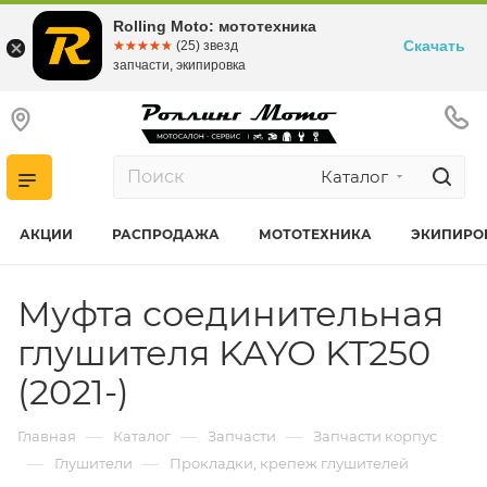
Rolling Moto: мототехника
Скачать
☆☆☆☆☆
★★★★★
(25) звезд
запчасти, экипировка
Каталог
АКЦИИ
РАСПРОДАЖА
МОТОТЕХНИКА
ЭКИПИРО
Муфта соединительная
глушителя KAYO KT250
(2021-)
—
—
—
Главная
Каталог
Запчасти
Запчасти корпус
—
—
Глушители
Прокладки, крепеж глушителей