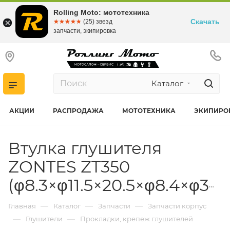
Rolling Moto: мототехника
Скачать
☆☆☆☆☆
★★★★★
(25) звезд
запчасти, экипировка
Каталог
АКЦИИ
РАСПРОДАЖА
МОТОТЕХНИКА
ЭКИПИРО
Втулка глушителя
ZONTES ZT350
(φ8.3×φ11.5×20.5×φ8.4×φ33×1.5)
—
—
—
Главная
Каталог
Запчасти
Запчасти корпус
—
—
Глушители
Прокладки, крепеж глушителей