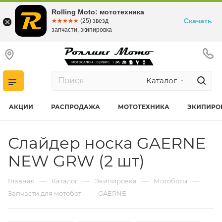
Rolling Moto: мототехника
Скачать
☆☆☆☆☆
★★★★★
(25) звезд
запчасти, экипировка
Каталог
АКЦИИ
РАСПРОДАЖА
МОТОТЕХНИКА
ЭКИПИРО
Слайдер носка GAERNE
NEW GRW (2 шт)
—
—
—
—
Главная
Каталог
Экипировка
Мотоботы
—
Запчасти для мотобот
GAERNE