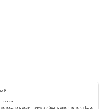
на К
5 июля
мотосалон, если надумаю брать ещё что-то от kayo,