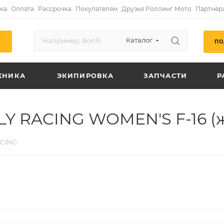
ка
Оплата
Рассрочка
Покупателям
Друзья Роллинг Мото
Партнёр
Каталог
ПО
Г
ХНИКА
ЭКИПИРОВКА
ЗАПЧАСТИ
Р
LY RACING WOMEN'S F-16 (
ACING