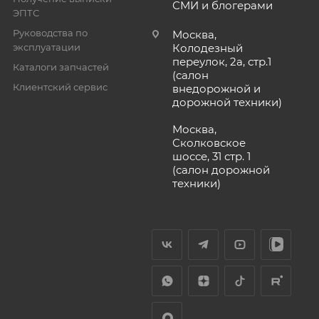
СМИ и блогерами
ЭПТС
Руководства по
Москва,
эксплуатации
Колодезный
переулок, 2а, стр.1
Каталоги запчастей
(салон
Клиентский сервис
внедорожной и
дорожной техники)
Москва,
Сколковское
шоссе, 31 стр. 1
(салон дорожной
техники)