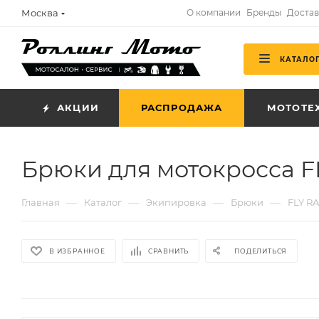
Москва
О компании
Бренды
Достав
КАТАЛО
АКЦИИ
РАСПРОДАЖА
МОТОТЕ
Брюки для мотокросса F
—
—
—
—
Главная
Каталог
Экипировка
Брюки
FLY R
В ИЗБРАННОЕ
СРАВНИТЬ
ПОДЕЛИТЬСЯ