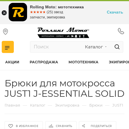
Rolling Moto: мототехника
Скачать
☆☆☆☆☆
★★★★★
(25) звезд
запчасти, экипировка
Каталог
АКЦИИ
РАСПРОДАЖА
МОТОТЕХНИКА
ЭКИПИРО
Брюки для мотокросса
JUST1 J-ESSENTIAL SOLID
—
—
—
—
Главная
Каталог
Экипировка
Брюки
JUST1
В ИЗБРАННОЕ
СРАВНИТЬ
ПОДЕЛИТЬСЯ