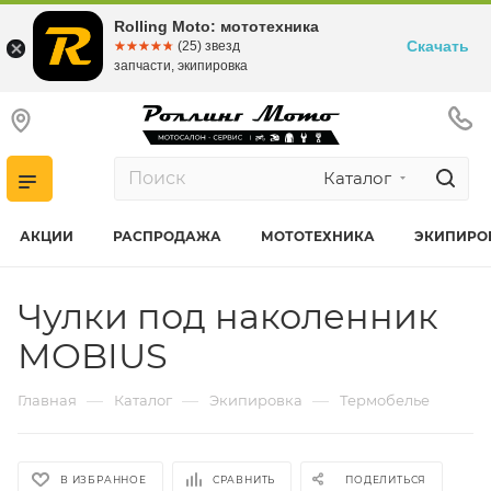
Rolling Moto: мототехника
Скачать
☆☆☆☆☆
★★★★★
(25) звезд
запчасти, экипировка
Каталог
АКЦИИ
РАСПРОДАЖА
МОТОТЕХНИКА
ЭКИПИРО
Чулки под наколенник
MOBIUS
—
—
—
Главная
Каталог
Экипировка
Термобелье
В ИЗБРАННОЕ
СРАВНИТЬ
ПОДЕЛИТЬСЯ