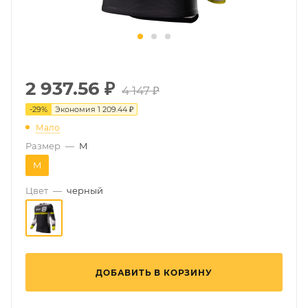
2 937.56
₽
4 147 ₽
-
29
%
Экономия
1 209.44 ₽
Мало
Размер
—
M
M
Цвет
—
черный
ДОБАВИТЬ В КОРЗИНУ