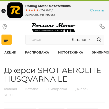
Rolling Moto: мототехника
Скачать
☆☆☆☆☆
★★★★★
(25) звезд
запчасти, экипировка
Каталог
АКЦИИ
РАСПРОДАЖА
МОТОТЕХНИКА
ЭКИПИРО
Джерси SHOT AEROLITE
HUSQVARNA LE
—
—
—
—
Главная
Каталог
Экипировка
Джерси
SHOT