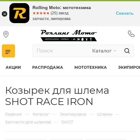
Rolling Moto: мототехника
Скачать
☆☆☆☆☆
★★★★★
(25) звезд
запчасти, экипировка
Каталог
АКЦИИ
РАСПРОДАЖА
МОТОТЕХНИКА
ЭКИПИРО
Козырек для шлема
SHOT RACE IRON
—
—
—
—
Главная
Каталог
Экипировка
Шлемы
—
Запчасти для шлемов
SHOT