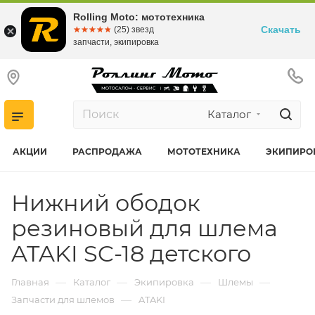
Rolling Moto: мототехника
Скачать
☆☆☆☆☆
★★★★★
(25) звезд
запчасти, экипировка
Каталог
АКЦИИ
РАСПРОДАЖА
МОТОТЕХНИКА
ЭКИПИРО
Нижний ободок
резиновый для шлема
ATAKI SC-18 детского
—
—
—
—
Главная
Каталог
Экипировка
Шлемы
—
Запчасти для шлемов
ATAKI