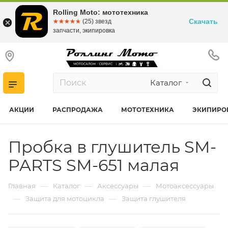
Rolling Moto: мототехника
Скачать
☆☆☆☆☆
★★★★★
(25) звезд
запчасти, экипировка
Каталог
АКЦИИ
РАСПРОДАЖА
МОТОТЕХНИКА
ЭКИПИРО
Пробка в глушитель SM-
PARTS SM-651 малая
—
—
—
Главная
Каталог
Аксессуары
Мотоаксессуары
—
—
Защита для мотоцикла
Защита глушителя