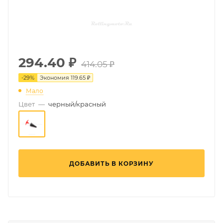
294.40
₽
414.05 ₽
-
29
%
Экономия
119.65 ₽
Мало
Цвет
—
черный/красный
ДОБАВИТЬ В КОРЗИНУ