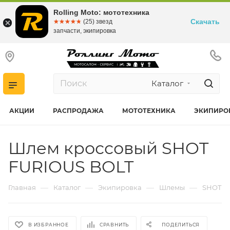
Rolling Moto: мототехника
Скачать
☆☆☆☆☆
★★★★★
(25) звезд
запчасти, экипировка
Каталог
АКЦИИ
РАСПРОДАЖА
МОТОТЕХНИКА
ЭКИПИРО
Шлем кроссовый SHOT
FURIOUS BOLT
—
—
—
—
Главная
Каталог
Экипировка
Шлемы
SHOT
В ИЗБРАННОЕ
СРАВНИТЬ
ПОДЕЛИТЬСЯ