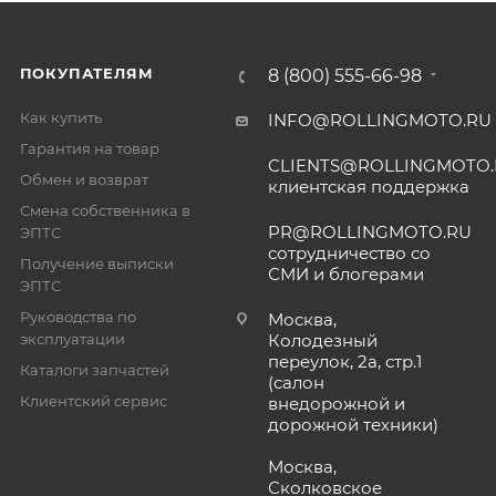
ПОКУПАТЕЛЯМ
8 (800) 555-66-98
Как купить
INFO@ROLLINGMOTO.RU
Гарантия на товар
CLIENTS@ROLLINGMOTO
Обмен и возврат
клиентская поддержка
Смена собственника в
PR@ROLLINGMOTO.RU
ЭПТС
сотрудничество со
Получение выписки
СМИ и блогерами
ЭПТС
Руководства по
Москва,
эксплуатации
Колодезный
переулок, 2а, стр.1
Каталоги запчастей
(салон
Клиентский сервис
внедорожной и
дорожной техники)
Москва,
Сколковское