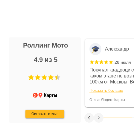
Роллинг Мото
Александр
4.9 из 5
28 июля
 в магазине чисто, цены везде
Покупал квадроцикл
огут. Не понравились условия
каком этапе не воз
предоплата и дают только на год)
100км от Москвы. Вс
ают что человек купит и
спидометре всегда 
Показать больше
некому.
постоянно были на 
Считаю, что это гов
Отзыв Яндекс.Карты
получения денег, ч
Оставить отзыв