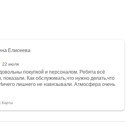
ена Елисеева
22 июля
довольны покупкой и персоналом. Ребята всё
, показали. Как обслуживать,что нужно делать,что
Ничего лишнего не навязывали. Атмосфера очень
я, помогли с доставкой. Сам аппарат так же
 устроил нас, нашли именно то, что хотел P. S
спасибо Дмитрию, за клиентоориентированность и
с.Карты