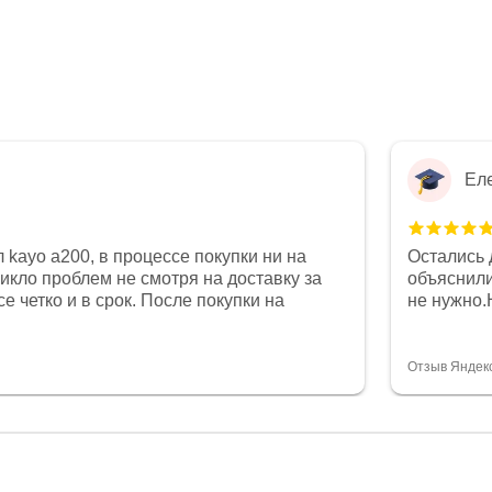
Ел
 kayo a200, в процессе покупки ни на
Остались 
никло проблем не смотря на доставку за
объяснили
е четко и в срок. После покупки на
не нужно.
был 0, при этом представители магазина
комфортна
связи и в итоге проблема была решена.
полностью
орит о небезразличии к клиенту после
огромное 
Отзыв Яндек
то на сегодняшний день редкость.
терпение