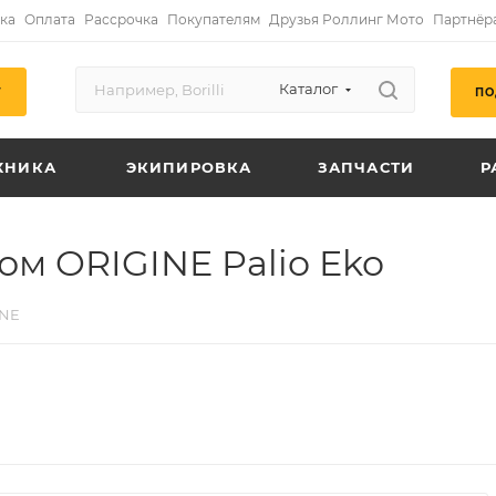
ка
Оплата
Рассрочка
Покупателям
Друзья Роллинг Мото
Партнёр
Каталог
ПО
Г
ХНИКА
ЭКИПИРОВКА
ЗАПЧАСТИ
Р
ом ORIGINE Palio Eko
INE