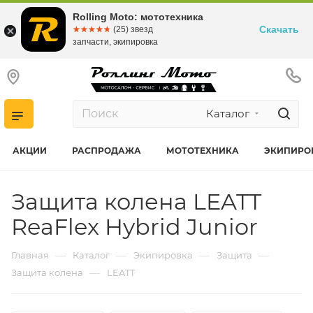
Rolling Moto: мототехника
Скачать
☆☆☆☆☆
★★★★★
(25) звезд
запчасти, экипировка
Каталог
АКЦИИ
РАСПРОДАЖА
МОТОТЕХНИКА
ЭКИПИРО
Защита колена LEATT
ReaFlex Hybrid Junior
—
—
—
—
Главная
Каталог
Экипировка
Защита
—
Защита колена
LEATT