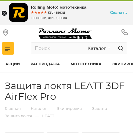
Rolling Moto: мототехника
Скачать
☆☆☆☆☆
★★★★★
(25) звезд
запчасти, экипировка
Каталог
АКЦИИ
РАСПРОДАЖА
МОТОТЕХНИКА
ЭКИПИРО
Защита локтя LEATT 3DF
AirFlex Pro
—
—
—
—
Главная
Каталог
Экипировка
Защита
—
Защита локтя
LEATT