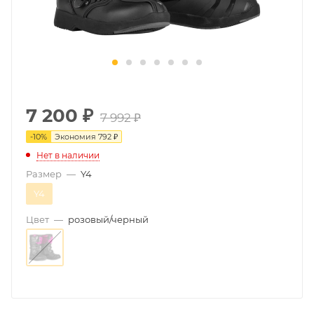
7 200
₽
7 992 ₽
-
10
%
Экономия
792 ₽
Нет в наличии
Размер
—
Y4
Y4
Цвет
—
розовый/черный