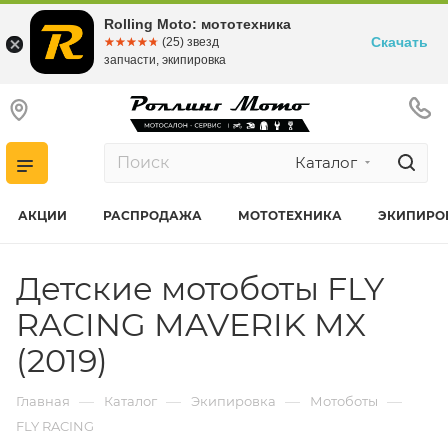
Rolling Moto: мототехника
Скачать
☆☆☆☆☆
★★★★★
(25) звезд
запчасти, экипировка
Каталог
АКЦИИ
РАСПРОДАЖА
МОТОТЕХНИКА
ЭКИПИРО
Детские мотоботы FLY
RACING MAVERIK MX
(2019)
—
—
—
—
Главная
Каталог
Экипировка
Мотоботы
FLY RACING