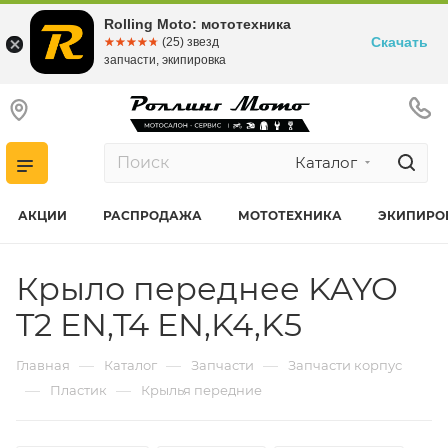
Rolling Moto: мототехника
Скачать
☆☆☆☆☆
★★★★★
(25) звезд
запчасти, экипировка
Каталог
АКЦИИ
РАСПРОДАЖА
МОТОТЕХНИКА
ЭКИПИРО
Крыло переднее KAYO
T2 EN,T4 EN,K4,K5
—
—
—
Главная
Каталог
Запчасти
Запчасти корпус
—
—
Пластик
Крылья передние