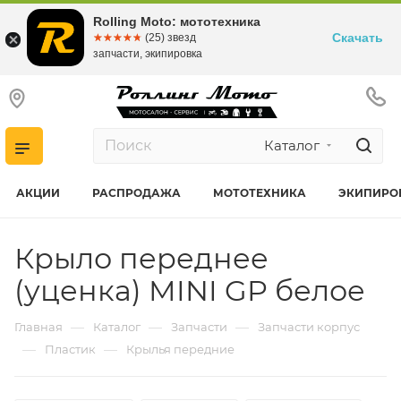
Rolling Moto: мототехника
Скачать
☆☆☆☆☆
★★★★★
(25) звезд
запчасти, экипировка
Каталог
АКЦИИ
РАСПРОДАЖА
МОТОТЕХНИКА
ЭКИПИРО
Крыло переднее
(уценка) MINI GP белое
—
—
—
Главная
Каталог
Запчасти
Запчасти корпус
—
—
Пластик
Крылья передние